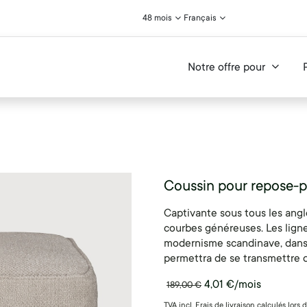
48 mois
Français
Notre offre pour
Coussin pour repose-p
Captivante sous tous les angle
courbes généreuses. Les ligne
modernisme scandinave, dans u
permettra de se transmettre 
4,01
€
/mois
189,00
€
TVA incl. Frais de livraison calculés lors