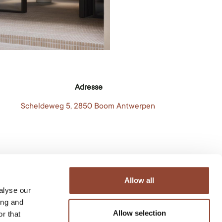
Adresse
Scheldeweg 5, 2850 Boom Antwerpen
Allow all
alyse our
ing and
Allow selection
 meubles de haute qualité
r that