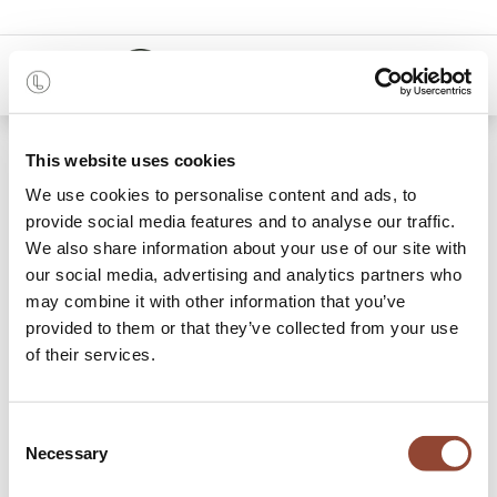
0
48 mois
This website uses cookies
We use cookies to personalise content and ads, to
Categories
provide social media features and to analyse our traffic.
We also share information about your use of our site with
our social media, advertising and analytics partners who
may combine it with other information that you’ve
Tables basses
Fauteuils & Poufs
Tables d'appoint
Armoires
Eta
provided to them or that they’ve collected from your use
of their services.
159 articles trouvés
Shop
Lounge
Consent
Necessary
Selection
Achetez et louez votre mobilier de salon et payez par mois