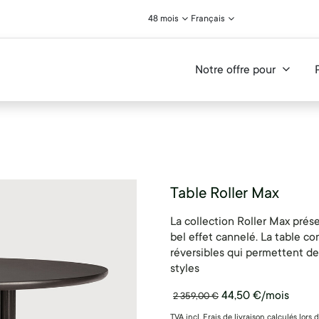
48 mois
Français
Notre offre pour
Table Roller Max
La collection Roller Max prés
bel effet cannelé. La table c
réversibles qui permettent de 
styles
44,50
€
/mois
2 359,00
€
TVA incl. Frais de livraison calculés lors