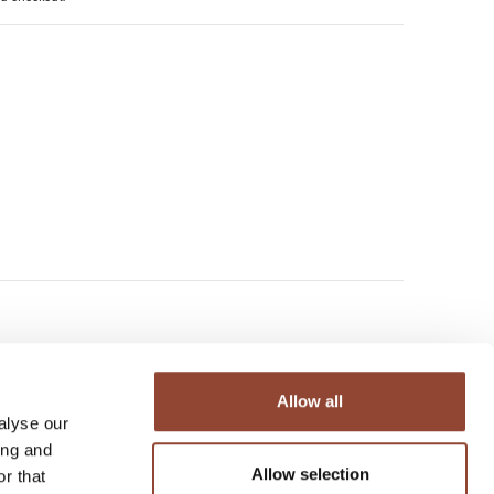
Allow all
alyse our
ing and
Allow selection
r that