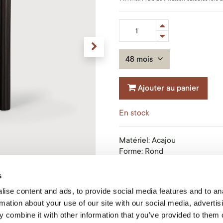
48 mois
Ajouter au panier
En stock
Matériel
:
Acajou
Forme
:
Rond
Finition
:
Verni
Dimensions
:
150x150x76cm
s
Product Code: 35022
ise content and ads, to provide social media features and to an
rmation about your use of our site with our social media, advertis
Ethnicraft
 combine it with other information that you’ve provided to them o