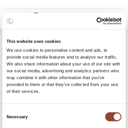
0
48 maanden
This website uses cookies
We use cookies to personalise content and ads, to
0 items gevonden
Shop
provide social media features and to analyse our traffic.
We also share information about your use of our site with
Merk:
Flokk
our social media, advertising and analytics partners who
may combine it with other information that you’ve
Banken
provided to them or that they’ve collected from your use
of their services.
Huur een houten bank en betaal per maand met Live Light.
Een eetbank kan een handige ruimtebespaarder zijn en
geeft een keuken of eetkamer een meer eigentijdse
Consent
uitstraling. Een ideaal functioneel item om je vrienden en
Necessary
Selection
familie uit te nodigen om dicht bij elkaar te zitten en in een
intiemere setting van het eten te genieten. Een
Bank
in